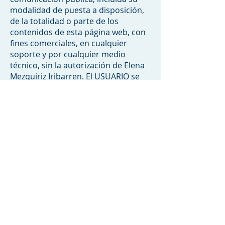
modalidad de puesta a disposición,
de la totalidad o parte de los
contenidos de esta página web, con
fines comerciales, en cualquier
soporte y por cualquier medio
técnico, sin la autorización de Elena
Mezquíriz Iribarren. El USUARIO se
compromete a respetar los
derechos de Propiedad Intelectual e
Industrial titularidad de Elena
Mezquíriz Iribarren. Podrá visualizar
los elementos del portal e incluso
imprimirlos, copiarlos y
almacenarlos en el disco duro de su
ordenador o en cualquier otro
soporte físico siempre y cuando sea,
única y exclusivamente, para su uso
personal y privado. El USUARIO
deberá abstenerse de suprimir,
alterar, eludir o manipular cualquier